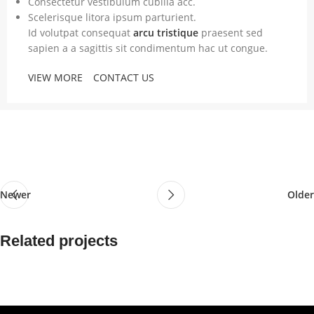
Consectetur vestibulum cubilia acc.
Scelerisque litora ipsum parturient.
Id volutpat consequat
arcu tristique
praesent sed
sapien a a sagittis sit condimentum hac ut congue.
VIEW MORE
CONTACT US
Newer
Older
Related projects
Netus eu mollis hac dignis
Furniture