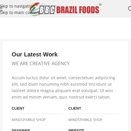
Skip to navigation
Skip to main content
Home
/
/
A lacus bibendum pulvinar
Our Latest Work
WE ARE CREATIVE AGENCY
Accum luctus dolor sit amet, consectetuer adipiscing
elit, sed diam nonummy nibh euismod tincidunt ut
laoreet dolore magna aliquam erat volutpat. Ut wisi
enim ad minim veniam, quis nostrud exerci tation.
CLIENT
CLIENT
MINDSPARKLE SHOP
MINDSPARKLE SHOP
DESIGNER
WEBSITE