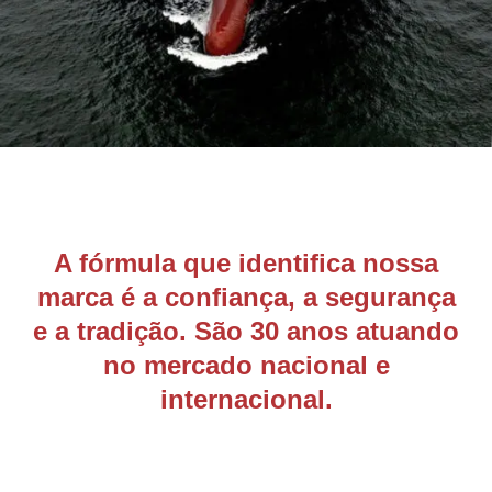
A fórmula que identifica nossa
marca é a confiança, a segurança
e a tradição. São 30 anos atuando
no mercado nacional e
internacional.