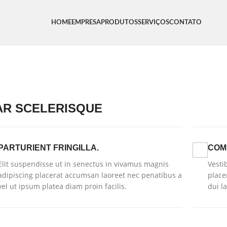
HOME
EMPRESA
PRODUTOS
SERVIÇOS
CONTATO
Home
/
/
Imperdiet mauris a nontin
AR SCELERISQUE
PARTURIENT FRINGILLA.
COM
Elit suspendisse ut in senectus in vivamus magnis
Vesti
adipiscing placerat accumsan laoreet nec penatibus a
place
vel ut ipsum platea diam proin facilis.
dui l