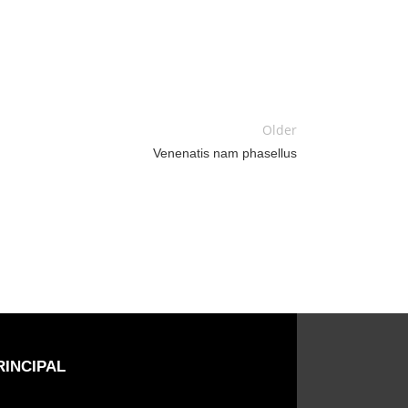
Older
Venenatis nam phasellus
RINCIPAL