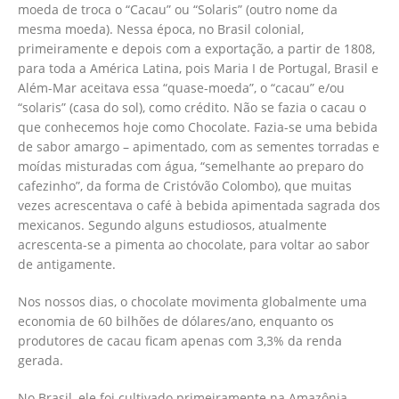
moeda de troca o “Cacau” ou “Solaris” (outro nome da
mesma moeda). Nessa época, no Brasil colonial,
primeiramente e depois com a exportação, a partir de 1808,
para toda a América Latina, pois Maria I de Portugal, Brasil e
Além-Mar aceitava essa “quase-moeda”, o “cacau” e/ou
“solaris” (casa do sol), como crédito. Não se fazia o cacau o
que conhecemos hoje como Chocolate. Fazia-se uma bebida
de sabor amargo – apimentado, com as sementes torradas e
moídas misturadas com água, “semelhante ao preparo do
cafezinho”, da forma de Cristóvão Colombo), que muitas
vezes acrescentava o café à bebida apimentada sagrada dos
mexicanos. Segundo alguns estudiosos, atualmente
acrescenta-se a pimenta ao chocolate, para voltar ao sabor
de antigamente.
Nos nossos dias, o chocolate movimenta globalmente uma
economia de 60 bilhões de dólares/ano, enquanto os
produtores de cacau ficam apenas com 3,3% da renda
gerada.
No Brasil, ele foi cultivado primeiramente na Amazônia,